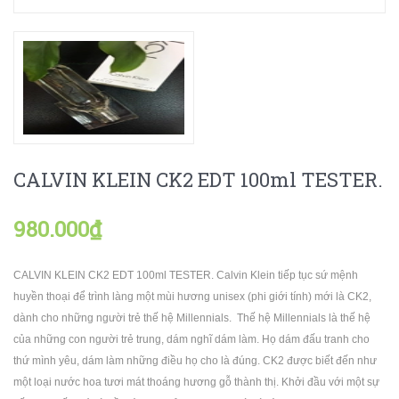
CALVIN KLEIN CK2 EDT 100ml TESTER.
980.000₫
CALVIN KLEIN CK2 EDT 100ml TESTER. Calvin Klein tiếp tục sứ mệnh
huyền thoại để trình làng một mùi hương unisex (phi giới tính) mới là CK2,
dành cho những người trẻ thế hệ Millennials. Thế hệ Millennials là thế hệ
của những con người trẻ trung, dám nghĩ dám làm. Họ dám đấu tranh cho
thứ mình yêu, dám làm những điều họ cho là đúng. CK2 được biết đến như
một loại nước hoa tươi mát thoáng hương gỗ thành thị. Khởi đầu với một sự