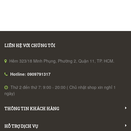
LIÊN HỆ VỚI CHÚNG TÔI
Hẻm 323/18 Minh Phụng, Phường 2, Quận 11, TP. HCM.
Hotline: 0909791317
Thứ 2 đến thứ 7: 9:00 - 20:00 ( Chủ nhật shop xin nghỉ 1
ngày)
THÔNG TIN KHÁCH HÀNG
HỖ TRỢ DỊCH VỤ