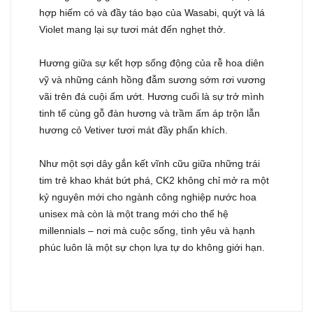
hợp hiếm có và đầy táo bạo của Wasabi, quýt và lá
Violet mang lại sự tươi mát đến nghẹt thở.
Hương giữa sự kết hợp sống động của rễ hoa diên
vỹ và những cánh hồng đẫm sương sớm rơi vương
vãi trên đá cuội ẩm ướt. Hương cuối là sự trở mình
tinh tế cùng gỗ đàn hương và trầm ấm áp trộn lẫn
hương cỏ Vetiver tươi mát đầy phấn khích.
Như một sợi dây gắn kết vĩnh cữu giữa những trái
tim trẻ khao khát bứt phá, CK2 không chỉ mở ra một
kỷ nguyên mới cho ngành công nghiệp nước hoa
unisex mà còn là một trang mới cho thế hệ
millennials – nơi mà cuộc sống, tình yêu và hạnh
phúc luôn là một sự chọn lựa tự do không giới hạn.