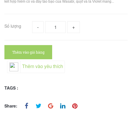
kết hợp hiếm có và đầy táo bạo của Wasabi, quýt và lá Violet mang...
Số lượng
-
+
Thêm vào giỏ hàng
Thêm vào yêu thích
TAGS :
Share: