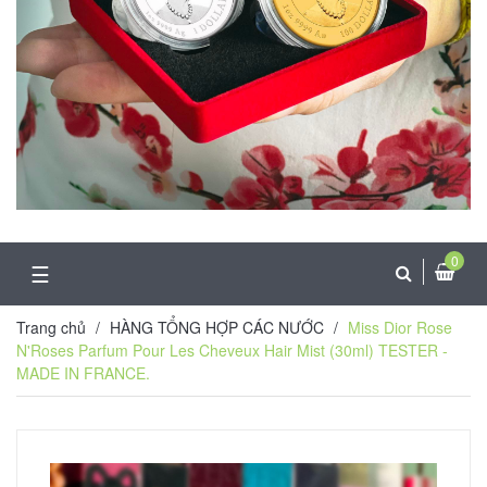
0
☰
Trang chủ
/
HÀNG TỔNG HỢP CÁC NƯỚC
/
Miss Dior Rose
N'Roses Parfum Pour Les Cheveux Hair Mist (30ml) TESTER -
MADE IN FRANCE.