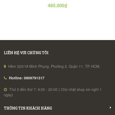
485.000₫
LIÊN HỆ VỚI CHÚNG TÔI
Hẻm 323/18 Minh Phụng, Phường 2, Quận 11, TP. HCM.
Hotline: 0909791317
Thứ 2 đến thứ 7: 9:00 - 20:00 ( Chủ nhật shop xin nghỉ 1
ngày)
THÔNG TIN KHÁCH HÀNG