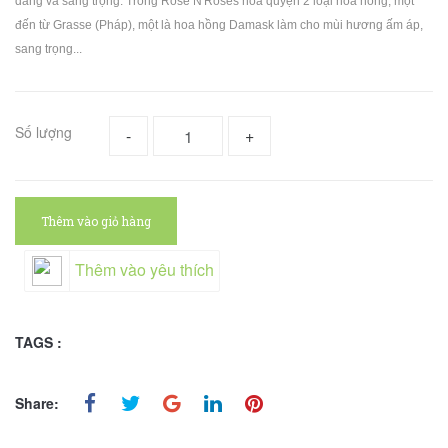
dàng và sang trọng. Trong Rose N'Roses hòa quyện 2 loại hoa hồng, một
đến từ Grasse (Pháp), một là hoa hồng Damask làm cho mùi hương ấm áp,
sang trọng...
Số lượng
-
+
Thêm vào giỏ hàng
Thêm vào yêu thích
TAGS :
Share: