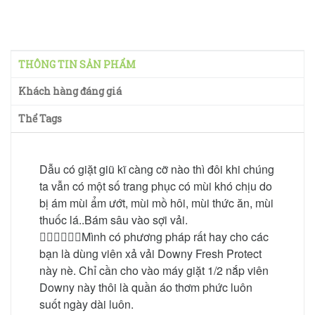
THÔNG TIN SẢN PHẨM
Khách hàng đáng giá
Thể Tags
Dẫu có giặt giũ kĩ càng cỡ nào thì đôi khi chúng
ta vẫn có một số trang phục có mùi khó chịu do
bị ám mùi ẩm ướt, mùi mồ hôi, mùi thức ăn, mùi
thuốc lá..Bám sâu vào sợi vải.
🙋🏼‍♀️🙋🏼‍♀️Mình có phương pháp rất hay cho các
bạn là dùng viên xả vải Downy Fresh Protect
này nè. Chỉ cần cho vào máy giặt 1/2 nắp viên
Downy này thôi là quần áo thơm phức luôn
suốt ngày dài luôn.