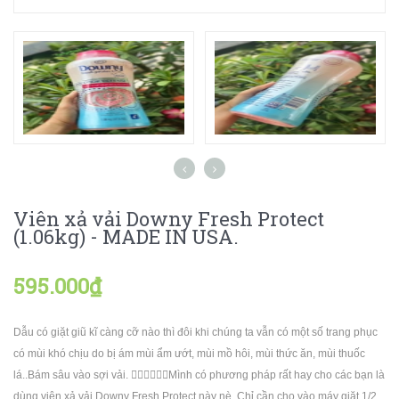
Viên xả vải Downy Fresh Protect
(1.06kg) - MADE IN USA.
595.000₫
Dẫu có giặt giũ kĩ càng cỡ nào thì đôi khi chúng ta vẫn có một số trang phục
có mùi khó chịu do bị ám mùi ẩm ướt, mùi mồ hôi, mùi thức ăn, mùi thuốc
lá..Bám sâu vào sợi vải. 🙋🏼‍♀️🙋🏼‍♀️Mình có phương pháp rất hay cho các bạn là
dùng viên xả vải Downy Fresh Protect này nè. Chỉ cần cho vào máy giặt 1/2