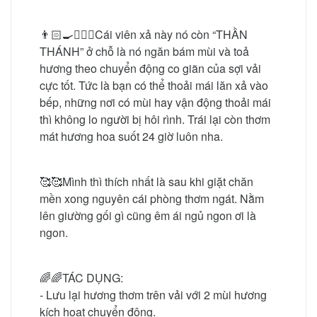
👨🏻‍🍳🏃🏻‍♂️Cái viên xả này nó còn “THẦN
THÁNH” ở chỗ là nó ngăn bám mùi và toả
hương theo chuyển động co giãn của sợi vải
cực tốt. Tức là bạn có thể thoải mái lăn xả vào
bếp, những nơi có mùi hay vận động thoải mái
thì không lo người bị hôi rình. Trái lại còn thơm
mát hương hoa suốt 24 giờ luôn nha.
🥰🥰Mình thì thích nhất là sau khi giặt chăn
mền xong nguyên cái phòng thơm ngát. Nằm
lên giường gối gì cũng êm ái ngủ ngon ơi là
ngon.
🌈🌈TÁC DỤNG:
- Lưu lại hương thơm trên vải với 2 mùi hương
kích hoạt chuyển động.