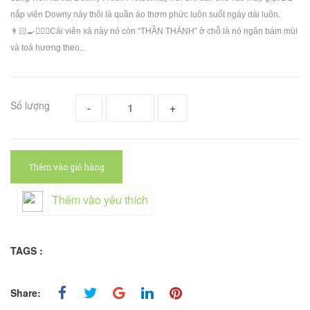
nắp viên Downy này thôi là quần áo thơm phức luôn suốt ngày dài luôn.
👨🏻‍🍳🏃🏻‍♂️Cái viên xả này nó còn “THẦN THÁNH” ở chỗ là nó ngăn bám mùi
và toả hương theo...
Số lượng
-
+
Thêm vào giỏ hàng
Thêm vào yêu thích
TAGS :
Share: