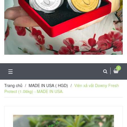
0
☰
Trang chủ
/
MADE IN USA ( HGD)
/
Viên xả vải Downy Fresh
Protect (1.06kg) - MADE IN USA.