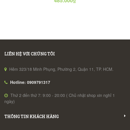
485.000₫
LIÊN HỆ VỚI CHÚNG TÔI
Hẻm 323/18 Minh Phụng, Phường 2, Quận 11, TP. HCM.
Hotline: 0909791317
Thứ 2 đến thứ 7: 9:00 - 20:00 ( Chủ nhật shop xin nghỉ 1
ngày)
THÔNG TIN KHÁCH HÀNG