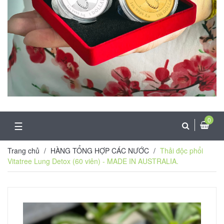
0
☰
Trang chủ
/
HÀNG TỔNG HỢP CÁC NƯỚC
/
Thải độc phổi
Vitatree Lung Detox (60 viên) - MADE IN AUSTRALIA.