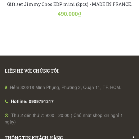
Gift set Jimmy Choo EDP mini (2pcs) - MADE IN FRANCE.
490.000₫
LIÊN HỆ VỚI CHÚNG TÔI
Hẻm 323/18 Minh Phụng, Phường 2, Quận 11, TP. HCM.
Hotline: 0909791317
Thứ 2 đến thứ 7: 9:00 - 20:00 ( Chủ nhật shop xin nghỉ 1
ngày)
THÔNG TIN KHÁCH HÀNG