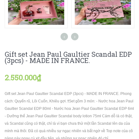
Gift set Jean Paul Gaultier Scandal EDP
(3pcs) - MADE IN FRANCE.
2.550.000₫
Gift set Jean Paul Gaultier Scandal EDP (3pcs) - MADE IN FRANCE. Phong
cách: Quyến rũ, Lôi Cuốn, Khiêu gợi. ❗️Set gồm 3 món: - Nước hoa Jean Paul
Gaultier Scandal EDP 80ml - Nước hoa Jean Paul Gaultier Scandal EDP 6ml
- Dưỡng thể Jean Paul Gaultier Scandal body lotion 75ml Cám dỗ là có thật,
và Scandal cũng có thật, chỉ là vì bạn chưa thử một lần Scandal lên da của
mình mà thôi. Đã có quá nhiều sự ngạc nhiên và bất ngờ về Top note của cô
nàng này ngay cú xịt đầu tiên, và những sự ngạc nhiên đó chỉ...