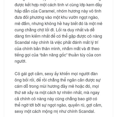
được kết hợp một cách tinh vi cùng lớp kem đầy
hấp dẫn của Caramel, nhóm hương này vô tình
đưa đối phương vào một khu vườn ngọt ngào,
mê đắm, nhưng không hề hay biết đó là một mê
cung chằng chịt lối đi. Lối ra duy nhất và dễ
dàng tìm kiếm nhất để có thể gặp được cô nàng
Scandal này chính là việc phải đánh mất lý trí
của chính bản thân mình, nhắm mắt và đi theo
tiếng gọi của “bản năng gốc” thuần túy của con
người.
Cô gái gợi cảm, sexy ấy khiến mọi người đàn
ông bối rối, để rồi chẳng thể ngăn cản được sự
cám dỗ trong mùi hương đầy mê hoặc đó, mọi
thứ sẽ xảy ra một cách tự nhiên nhất, mà ngay
cả chính cô nàng này cũng chẳng bao giờ có
thể ngờ tới bởi sự ngọt ngào, quyến rũ, gợi cảm,
sexy một cách mộng mị như chính Scandal.