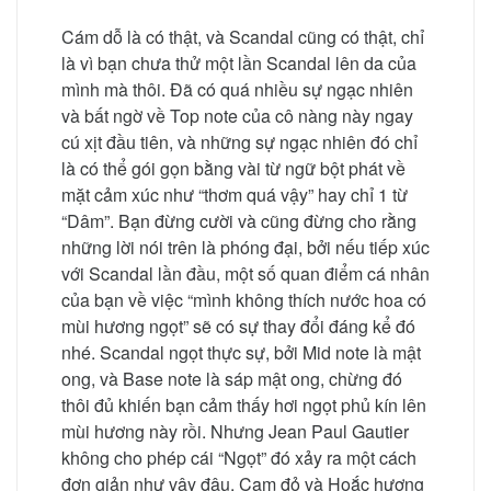
Cám dỗ là có thật, và Scandal cũng có thật, chỉ
là vì bạn chưa thử một lần Scandal lên da của
mình mà thôi. Đã có quá nhiều sự ngạc nhiên
và bất ngờ về Top note của cô nàng này ngay
cú xịt đầu tiên, và những sự ngạc nhiên đó chỉ
là có thể gói gọn bằng vài từ ngữ bột phát về
mặt cảm xúc như “thơm quá vậy” hay chỉ 1 từ
“Dâm”. Bạn đừng cười và cũng đừng cho rằng
những lời nói trên là phóng đại, bởi nếu tiếp xúc
với Scandal lần đầu, một số quan điểm cá nhân
của bạn về việc “mình không thích nước hoa có
mùi hương ngọt” sẽ có sự thay đổi đáng kể đó
nhé. Scandal ngọt thực sự, bởi Mid note là mật
ong, và Base note là sáp mật ong, chừng đó
thôi đủ khiến bạn cảm thấy hơi ngọt phủ kín lên
mùi hương này rồi. Nhưng Jean Paul Gautier
không cho phép cái “Ngọt” đó xảy ra một cách
đơn giản như vậy đâu, Cam đỏ và Hoắc hương