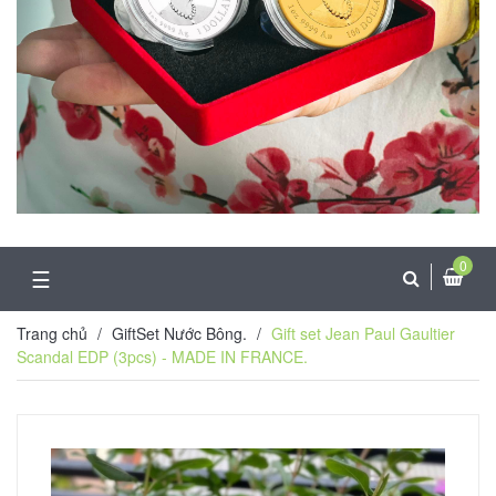
0
☰
Trang chủ
/
GiftSet Nước Bông.
/
Gift set Jean Paul Gaultier
Scandal EDP (3pcs) - MADE IN FRANCE.