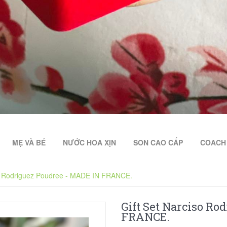
MẸ VÀ BÉ
NƯỚC HOA XỊN
SON CAO CẤP
COACH 
so Rodriguez Poudree - MADE IN FRANCE.
Gift Set Narciso Ro
FRANCE.