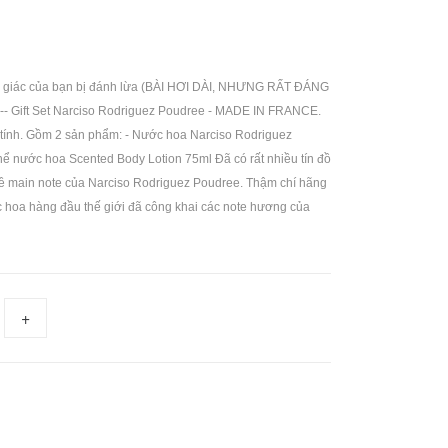
ứu giác của bạn bị đánh lừa (BÀI HƠI DÀI, NHƯNG RẤT ĐÁNG
--------- Gift Set Narciso Rodriguez Poudree - MADE IN FRANCE.
 tính. Gồm 2 sản phẩm: - Nước hoa Narciso Rodriguez
ể nước hoa Scented Body Lotion 75ml Đã có rất nhiều tín đồ
 về main note của Narciso Rodriguez Poudree. Thậm chí hãng
 hoa hàng đầu thế giới đã công khai các note hương của
+