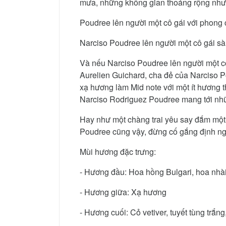
mưa, những không gian thoáng rộng như v
Poudree lên người một cô gái với phong c
Narciso Poudree lên người một cô gái sàn
Và nếu Narciso Poudree lên người một cô 
Aurelien Guichard, cha đẻ của Narciso 
xạ hương làm Mid note với một ít hương 
Narciso Rodriguez Poudree mang tới nhữn
Hay như một chàng trai yêu say đắm một c
Poudree cũng vậy, đừng cố gắng định ngh
Mùi hương đặc trưng:
- Hương đầu: Hoa hồng Bulgari, hoa nhà
- Hương giữa: Xạ hương
- Hương cuối: Cỏ vetiver, tuyết tùng trắ