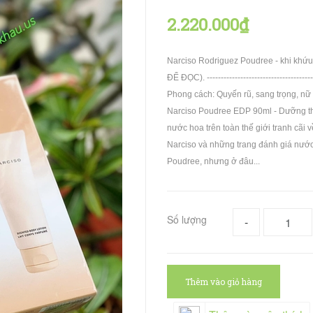
2.220.000₫
Narciso Rodriguez Poudree - khi kh
ĐỂ ĐỌC). -------------------------------
Phong cách: Quyến rũ, sang trọng, nữ
Narciso Poudree EDP 90ml - Dưỡng th
nước hoa trên toàn thế giới tranh cãi
Narciso và những trang đánh giá nước
Poudree, nhưng ở đâu...
Số lượng
-
Thêm vào giỏ hàng