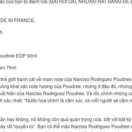
 giác của bạn bị đánh lừa (BÀI HƠI DÀI, NHƯNG RẤT ĐÁNG ĐỂ
 MADE IN FRANCE.
h.
 Poudree EDP 90ml
ion 75ml
n thế giới tranh cãi về main note của Narciso Rodriguez Poudre
 công khai các note hương của Poudree, nhưng ở đâu đó, những 
uất hiện của Narciso Rodriguez Poudree. Và rồi, chính những c
hính xác nhất: "Nước hoa chính là cảm xúc, và mỗi người sẽ cảm
 hay không, nó không còn quá quan trọng nữa, bởi với bất kỳ 
này rất "quyến rũ". Bạn có thể mặc Narciso Rodriguez Poudree