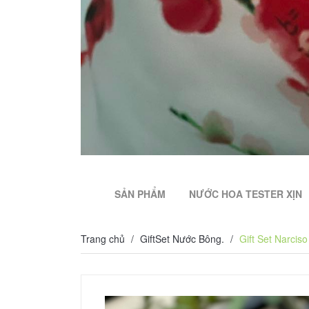
SẢN PHẨM
NƯỚC HOA TESTER XỊN
Trang chủ
/
GiftSet Nước Bông.
/
Gift Set Narci