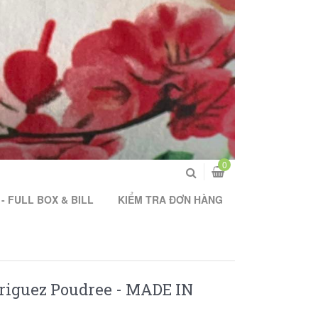
0
- FULL BOX & BILL
KIỂM TRA ĐƠN HÀNG
driguez Poudree - MADE IN