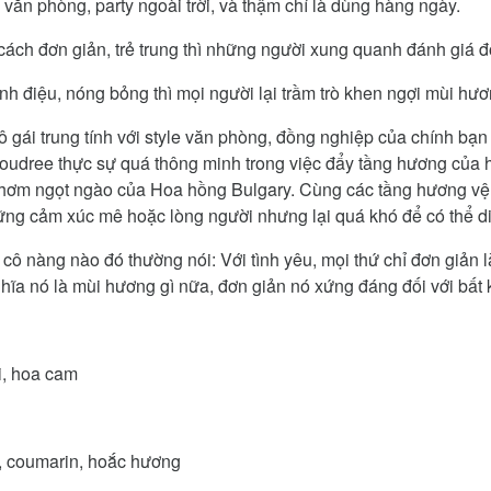
ăn phòng, party ngoài trời, và thậm chí là dùng hàng ngày.
ách đơn giản, trẻ trung thì những người xung quanh đánh giá đó
h điệu, nóng bỏng thì mọi người lại trầm trò khen ngợi mùi hươ
gái trung tính với style văn phòng, đồng nghiệp của chính bạn 
Poudree thực sự quá thông minh trong việc đẩy tầng hương của
thơm ngọt ngào của Hoa hồng Bulgary. Cùng các tầng hương vệ 
g cảm xúc mê hoặc lòng người nhưng lại quá khó để có thể diễ
ô nàng nào đó thường nói: Với tình yêu, mọi thứ chỉ đơn giản l
ĩa nó là mùi hương gì nữa, đơn giản nó xứng đáng đối với bất k
i, hoa cam
ng, coumarin, hoắc hương