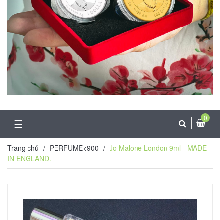
0
☰
Trang chủ
/
PERFUME<900
/
Jo Malone London 9ml - MADE
IN ENGLAND.