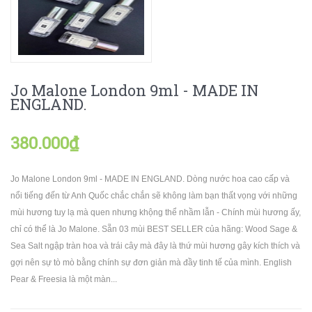
Jo Malone London 9ml - MADE IN
ENGLAND.
380.000₫
Jo Malone London 9ml - MADE IN ENGLAND. Dòng nước hoa cao cấp và
nổi tiếng đến từ Anh Quốc chắc chắn sẽ không làm bạn thất vọng với những
mùi hương tuy lạ mà quen nhưng khộng thể nhầm lẫn - Chính mùi hương ấy,
chỉ có thể là Jo Malone. Sẵn 03 mùi BEST SELLER của hãng: Wood Sage &
Sea Salt ngập tràn hoa và trái cây mà đây là thứ mùi hương gây kích thích và
gợi nên sự tò mò bằng chính sự đơn giản mà đầy tinh tế của mình. English
Pear & Freesia là một màn...