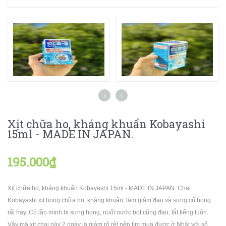
Xịt chữa ho, kháng khuẩn Kobayashi
15ml - MADE IN JAPAN.
195.000₫
Xịt chữa ho, kháng khuẩn Kobayashi 15ml - MADE IN JAPAN. Chai
Kobayashi xịt họng chữa ho, kháng khuẩn, làm giảm đau và sưng cổ họng
rất hay. Có lần mình bị sưng họng, nuốt nước bọt cũng đau, tắt tiếng luôn.
Vậy mà xịt chai này 2 ngày là giảm rõ rệt nên tìm mua được ở Nhật với số