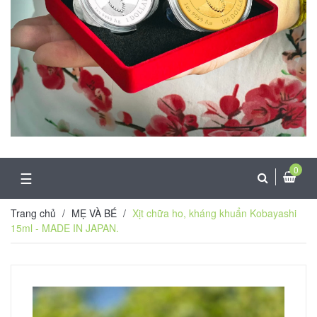
0
☰
Trang chủ
/
MẸ VÀ BÉ
/
Xịt chữa ho, kháng khuẩn Kobayashi
15ml - MADE IN JAPAN.