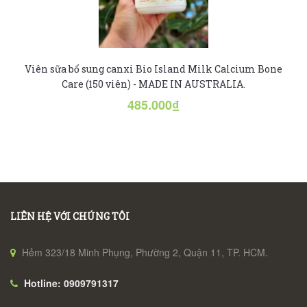
Viên sữa bổ sung canxi Bio Island Milk Calcium Bone
Care (150 viên) - MADE IN AUSTRALIA.
485.000₫
LIÊN HỆ VỚI CHÚNG TÔI
Hẻm 323/18 Minh Phụng, Phường 2, Quận 11, TP. HCM.
Hotline: 0909791317