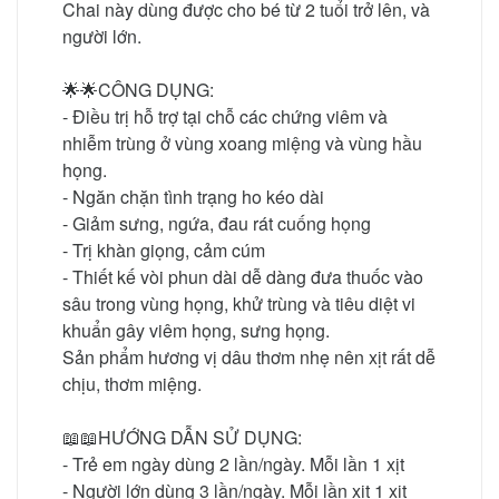
Chai này dùng được cho bé từ 2 tuổi trở lên, và
người lớn.
🌟🌟CÔNG DỤNG:
- Điều trị hỗ trợ tại chỗ các chứng viêm và
nhiễm trùng ở vùng xoang miệng và vùng hầu
họng.
- Ngăn chặn tình trạng ho kéo dài
- Giảm sưng, ngứa, đau rát cuống họng
- Trị khàn giọng, cảm cúm
- Thiết kế vòi phun dài dễ dàng đưa thuốc vào
sâu trong vùng họng, khử trùng và tiêu diệt vi
khuẩn gây viêm họng, sưng họng.
Sản phẩm hương vị dâu thơm nhẹ nên xịt rất dễ
chịu, thơm miệng.
📖📖HƯỚNG DẪN SỬ DỤNG:
- Trẻ em ngày dùng 2 lần/ngày. Mỗi lần 1 xịt
- Người lớn dùng 3 lần/ngày. Mỗi lần xịt 1 xịt