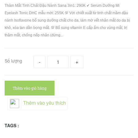
Thâm Mắt Tinh Chất Đậu Nành Sana 3in1: 290K ✔ Serum Dưỡng Mi
Eyelash Tonic DHC mẫu mới: 255K 💯 Với chiết xuất từ tinh chất mầm đậu
nành Isoflavone bổ sung dưỡng chất cho da, làm mờ vết nhăn mắt do da bị
khô, xóa tan dần bọng mắt. 💯 Bổ sung vitamin E cấp ẩm cho vùng mắt, trị
thâm mắt, chống nếp nhăn (đừng...
Số lượng
-
+
Thêm vào giỏ hàng
Thêm vào yêu thích
TAGS :