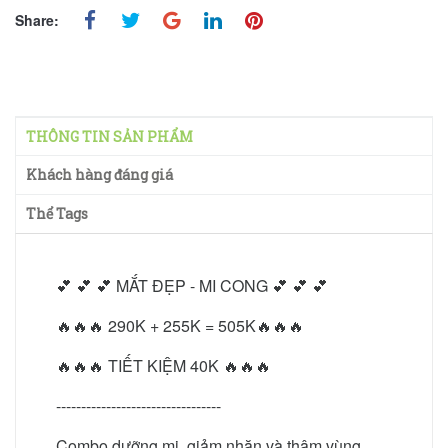
Share:
THÔNG TIN SẢN PHẨM
Khách hàng đáng giá
Thể Tags
💕 💕 💕 MẮT ĐẸP - MI CONG 💕 💕 💕
🔥🔥🔥 290K + 255K = 505K🔥🔥🔥
🔥🔥🔥 TIẾT KIỆM 40K 🔥🔥🔥
---------------------------------
Combo dưỡng mi, giảm nhăn và thâm vùng