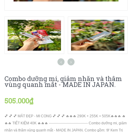
Combo dưỡng mi, giảm nhăn và thâm
vùng quanh mắt - MADE IN JAPAN.
505.000₫
💕 💕 💕 MẮT ĐẸP - MI CONG 💕 💕 💕 🔥🔥🔥 290K + 255K = 505K🔥🔥🔥 🔥
🔥🔥 TIẾT KIỆM 40K 🔥🔥🔥 --------------------------------- Combo dưỡng mi, giảm
nhăn và thâm vùng quanh mắt - MADE IN JAPAN. Combo gồm: 💯 Kem Trị