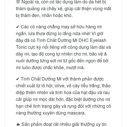
💯 Ngoài ra, còn có tác dụng làm do da hết bị
thâm quầng và chảy xệ, giúp cải thiện vùng mắt
bị thâm đen, nhăn hoặc khô.
✔ Các cô nàng chẳng may sở hữu hàng mi
ngắn, lưa thưa đừng lo lắng nữa nhé! Vì giờ
đây đã có Tinh Chất Dưỡng Mi DHC Eyelash
Tonic cực kỳ nổi tiếng với công dụng làm dài và
dày mi, tạo độ cong tự nhiên cho mi, bảo vệ &
nuôi dưỡng từng sơi mi từ gốc đến ngọn để bờ
mi luôn được chắc khỏe, mượt mà.
✔ Tinh Chất Dưỡng Mi với thành phần được
chiết xuất từ lô hội, olive, vỏ cây liễu trắng, thảo
diệp thiên nhiên và tinh hoa của hạt đậu và rau
cải giúp mi mọc dài hơn, đặc biệt dưỡng cho mi
hạn chế tình trạng gãy và rụng đối với những cô
nàng thường xuyên dùng mascara.
🔥 Sản phẩm đoạt rất nhiều giải thưởng uy tín