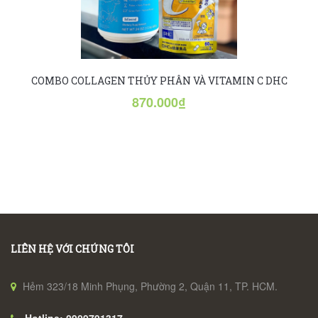
COMBO COLLAGEN THỦY PHÂN VÀ VITAMIN C DHC
870.000₫
LIÊN HỆ VỚI CHÚNG TÔI
Hẻm 323/18 Minh Phụng, Phường 2, Quận 11, TP. HCM.
Hotline: 0909791317