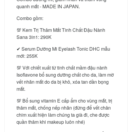
quanh mắt - MADE IN JAPAN.
Combo gồm:
💯 Kem Trị Thâm Mắt Tinh Chất Đậu Nành
Sana 3in1: 290K
✔ Serum Dưỡng Mi Eyelash Tonic DHC mẫu
mới: 255K
💯 Với chiết xuất từ tinh chất mầm đậu nành
Isoflavone bổ sung dưỡng chất cho da, làm mờ
vết nhăn mắt do da bị khô, xóa tan dần bọng
mắt.
💯 Bổ sung vitamin E cấp ẩm cho vùng mắt, trị
thâm mắt, chống nếp nhăn (đừng để vết chân
chim xuất hiện làm chúng ta già đi, che được
quần thâm khi makeup luôn nhé)