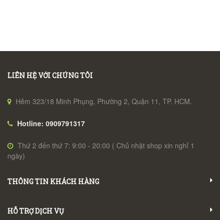
LIÊN HỆ VỚI CHÚNG TÔI
Hẻm 323/18 Minh Phụng, Phường 2, Quận 11, TP. HCM.
Hotline: 0909791317
Thứ 2 đến thứ 7: 9:00 - 20:00 ( Chủ nhật shop xin nghỉ 1
ngày)
THÔNG TIN KHÁCH HÀNG
HỖ TRỢ DỊCH VỤ