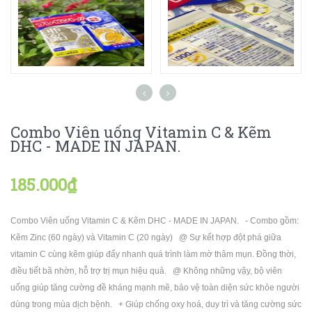
Combo Viên uống Vitamin C & Kẽm
DHC - MADE IN JAPAN.
185.000₫
Combo Viên uống Vitamin C & Kẽm DHC - MADE IN JAPAN. - Combo gồm:
Kẽm Zinc (60 ngày) và Vitamin C (20 ngày) @ Sự kết hợp đột phá giữa
vitamin C cùng kẽm giúp đẩy nhanh quá trình làm mờ thâm mụn. Đồng thời,
điều tiết bã nhờn, hỗ trợ trị mụn hiệu quả. @ Không những vậy, bộ viên
uống giúp tăng cường đề kháng mạnh mẽ, bảo vệ toàn diện sức khỏe người
dùng trong mùa dịch bệnh. + Giúp chống oxy hoá, duy trì và tăng cường sức