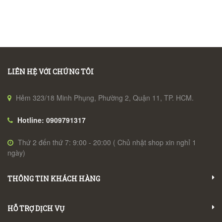
LIÊN HỆ VỚI CHÚNG TÔI
Hẻm 323/18 Minh Phụng, Phường 2, Quận 11, TP. HCM.
Hotline: 0909791317
Thứ 2 đến thứ 7: 9:00 - 20:00 ( Chủ nhật shop xin nghỉ 1
ngày)
THÔNG TIN KHÁCH HÀNG
HỖ TRỢ DỊCH VỤ