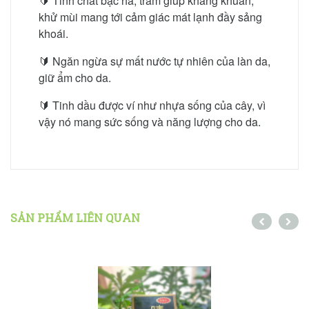
🔰 Tinh chất bạc hà, tràm giúp kháng khuẩn,
khử mùi mang tới cảm giác mát lạnh đầy sảng
khoái.
🔰 Ngăn ngừa sự mất nước tự nhiên của làn da,
giữ ẩm cho da.
🔰 Tinh dầu được ví như nhựa sống của cây, vì
vậy nó mang sức sống và năng lượng cho da.
SẢN PHẨM LIÊN QUAN