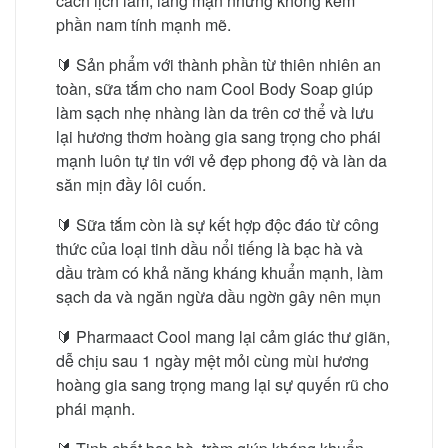
cách lịch lãm, lãng mạn nhưng không kém
phần nam tính mạnh mẽ.
🔰 Sản phẩm với thành phần từ thiên nhiên an
toàn, sữa tắm cho nam Cool Body Soap giúp
làm sạch nhẹ nhàng làn da trên cơ thể và lưu
lại hương thơm hoàng gia sang trọng cho phái
mạnh luôn tự tin với vẻ đẹp phong độ và làn da
săn mịn đầy lôi cuốn.
🔰 Sữa tắm còn là sự kết hợp độc đáo từ công
thức của loại tinh dầu nổi tiếng là bạc hà và
dầu tràm có khả năng kháng khuẩn mạnh, làm
sạch da và ngăn ngừa dầu ngờn gây nên mụn
🔰 Pharmaact Cool mang lại cảm giác thư giãn,
dễ chịu sau 1 ngày mệt mỏi cùng mùi hương
hoàng gia sang trọng mang lại sự quyến rũ cho
phái mạnh.