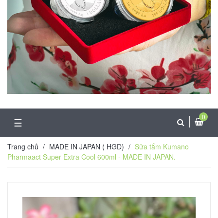
0
☰
Trang chủ
/
MADE IN JAPAN ( HGD)
/
Sữa tắm Kumano
Pharmaact Super Extra Cool 600ml - MADE IN JAPAN.