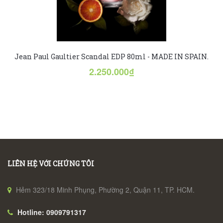
Jean Paul Gaultier Scandal EDP 80ml - MADE IN SPAIN.
2.250.000₫
LIÊN HỆ VỚI CHÚNG TÔI
Hẻm 323/18 Minh Phụng, Phường 2, Quận 11, TP. HCM.
Hotline: 0909791317