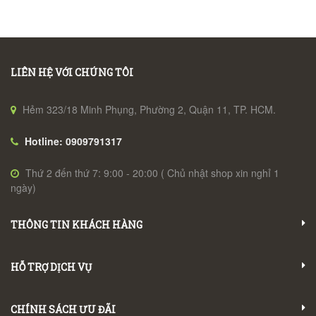
LIÊN HỆ VỚI CHÚNG TÔI
Hẻm 323/18 Minh Phụng, Phường 2, Quận 11, TP. HCM.
Hotline: 0909791317
Thứ 2 đến thứ 7: 9:00 - 20:00 ( Chủ nhật shop xin nghỉ 1
ngày)
THÔNG TIN KHÁCH HÀNG
HỖ TRỢ DỊCH VỤ
CHÍNH SÁCH ƯU ĐÃI