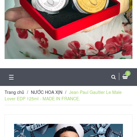
0
☰
Trang chủ
/
NƯỚC HOA XỊN
/
Jean Paul Gaultier Le Male
Lover EDP 125ml - MADE IN FRANCE.