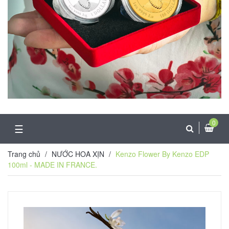
0
☰
Trang chủ
/
NƯỚC HOA XỊN
/
Kenzo Flower By Kenzo EDP
100ml - MADE IN FRANCE.