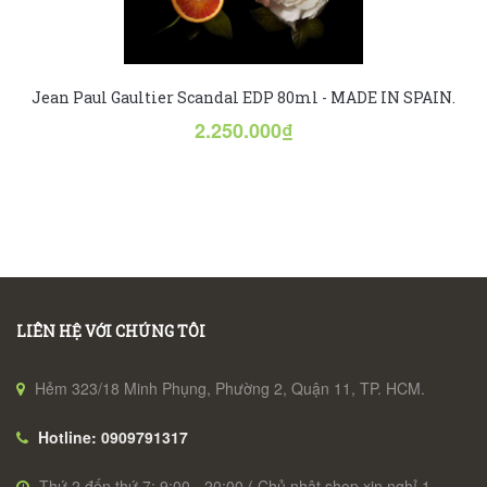
Jean Paul Gaultier Scandal EDP 80ml - MADE IN SPAIN.
2.250.000₫
LIÊN HỆ VỚI CHÚNG TÔI
Hẻm 323/18 Minh Phụng, Phường 2, Quận 11, TP. HCM.
Hotline: 0909791317
Thứ 2 đến thứ 7: 9:00 - 20:00 ( Chủ nhật shop xin nghỉ 1