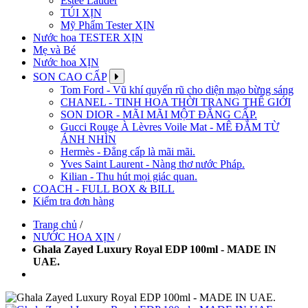
Estee Lauder
TÚI XỊN
Mỹ Phẩm Tester XỊN
Nước hoa TESTER XỊN
Mẹ và Bé
Nước hoa XỊN
SON CAO CẤP
Tom Ford - Vũ khí quyến rũ cho diện mạo bừng sáng
CHANEL - TINH HOA THỜI TRANG THẾ GIỚI
SON DIOR - MÃI MÃI MỘT ĐẲNG CẤP.
Gucci Rouge À Lèvres Voile Mat - MÊ ĐẮM TỪ
ÁNH NHÌN
Hermès - Đẳng cấp là mãi mãi.
Yves Saint Laurent - Nàng thơ nước Pháp.
Kilian - Thu hút mọi giác quan.
COACH - FULL BOX & BILL
Kiểm tra đơn hàng
Trang chủ
/
NƯỚC HOA XỊN
/
Ghala Zayed Luxury Royal EDP 100ml - MADE IN
UAE.