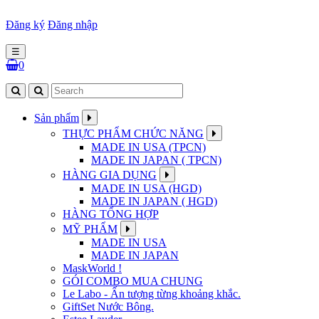
Đăng ký
Đăng nhập
☰
0
Sản phẩm
THỰC PHẨM CHỨC NĂNG
MADE IN USA (TPCN)
MADE IN JAPAN ( TPCN)
HÀNG GIA DỤNG
MADE IN USA (HGD)
MADE IN JAPAN ( HGD)
HÀNG TỔNG HỢP
MỸ PHẨM
MADE IN USA
MADE IN JAPAN
MaskWorld !
GÓI COMBO MUA CHUNG
Le Labo - Ấn tượng từng khoảng khắc.
GiftSet Nước Bông.