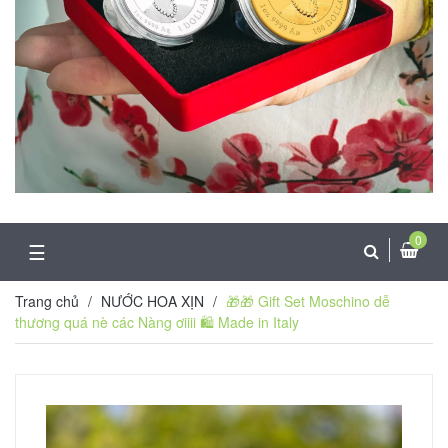
0
☰
Trang chủ
/
NƯỚC HOA XỊN
/
🎁🎁 Gift Set Moschino dễ
thương quá nè các Nàng ơiiii 🛍 Made in Italy