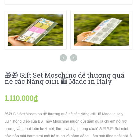
🎁🎁 Gift Set Moschino dễ thương quá
nè các Nàng ơiiii 🛍 Made in Italy
1.110.000₫
🎁🎁 Gift Set Moschino dễ thương quá nè các Nàng ơiiii 🛍 Made in Italy
✍🏻 “Thông điệp của BST này Moschino muốn gửi gắm dù là chị em nội trợ
nhưng vẫn phải luôn tươi mới, thơm và thật phong cách” 💪🏻💪🏻 Set mini
này toàn mùi thơm tươi mát trẻ trung và năng động. Làm quà tặng phải nói là