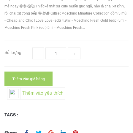
mê ngay 🤪🤩 😱🥰 Thiết kế thật sự cute muốn gục ngã, nào là chai xịt kính,
rồi chai xịt trong bếp 🤓 🎁🎁 Giftset Moschino Minature Collection gồm 5 mùi:
- Cheap and Chic I Love Love (edt) 4.9ml - Moschino Fresh Gold (edp) 5ml -
Moschino Fresh Pink (edt) 5ml - Moschino Fresh...
Số lượng
-
+
Thêm vào giỏ hàng
Thêm vào yêu thích
TAGS :
Share: