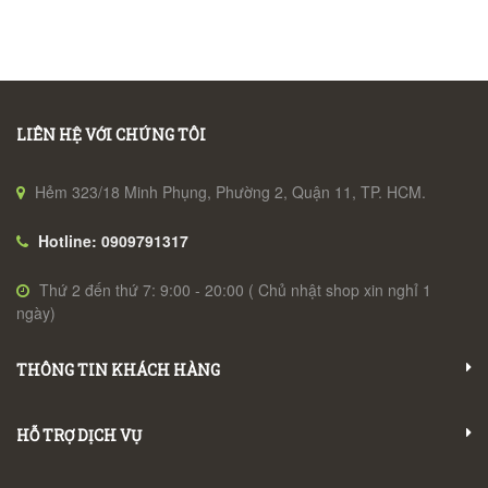
LIÊN HỆ VỚI CHÚNG TÔI
Hẻm 323/18 Minh Phụng, Phường 2, Quận 11, TP. HCM.
Hotline: 0909791317
Thứ 2 đến thứ 7: 9:00 - 20:00 ( Chủ nhật shop xin nghỉ 1
ngày)
THÔNG TIN KHÁCH HÀNG
HỖ TRỢ DỊCH VỤ