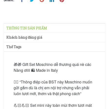
THÔNG TIN SẢN PHẨM
Khách hàng đáng giá
Thể Tags
🎁🎁 Gift Set Moschino dễ thương quá nè các
Nàng ơiiii 🛍 Made in Italy
✍🏻 “Thông điệp của BST này Moschino muốn
gửi gắm dù là chị em nội trợ nhưng vẫn phải
luôn tươi mới, thơm và thật phong cách”
💪🏻💪🏻 Set mini này toàn mùi thơm tươi mát