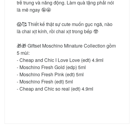
trẻ trung và năng động. Làm quà tặng phải nói
là mê ngay 🤪🤩
😱🥰 Thiết kế thật sự cute muốn gục ngã, nào
là chai xịt kính, rồi chai xịt trong bếp 🤓
🎁🎁 Giftset Moschino Minature Collection gồm
5 mùi:
- Cheap and Chic I Love Love (edt) 4.9ml
- Moschino Fresh Gold (edp) 5ml
- Moschino Fresh Pink (edt) 5ml
- Moschino Fresh (edt) 5ml
- Cheap and Chic so real (edt) 4.9ml