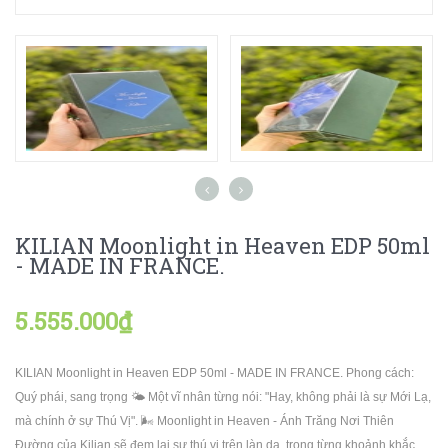
KILIAN Moonlight in Heaven EDP 50ml
- MADE IN FRANCE.
5.555.000₫
KILIAN Moonlight in Heaven EDP 50ml - MADE IN FRANCE. Phong cách:
Quý phái, sang trọng 🌤 Một vĩ nhân từng nói: "Hay, không phải là sự Mới Lạ,
mà chính ở sự Thú Vị". 🌬 Moonlight in Heaven - Ánh Trăng Nơi Thiên
Đường của Kilian sẽ đem lại sự thú vị trên làn da, trong từng khoảnh khắc.