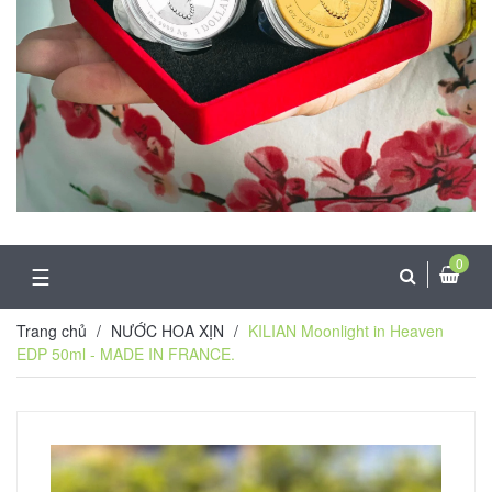
0
☰
Trang chủ
/
NƯỚC HOA XỊN
/
KILIAN Moonlight in Heaven
EDP 50ml - MADE IN FRANCE.