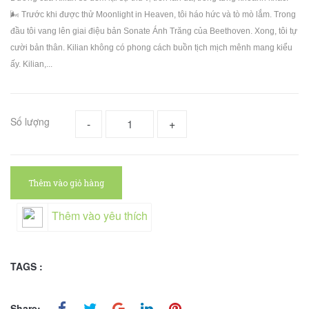
🌬 Trước khi được thử Moonlight in Heaven, tôi háo hức và tò mò lắm. Trong
đầu tôi vang lên giai điệu bản Sonate Ánh Trăng của Beethoven. Xong, tôi tự
cười bản thân. Kilian không có phong cách buồn tịch mịch mênh mang kiểu
ấy. Kilian,...
Số lượng
-
+
Thêm vào giỏ hàng
Thêm vào yêu thích
TAGS :
Share: