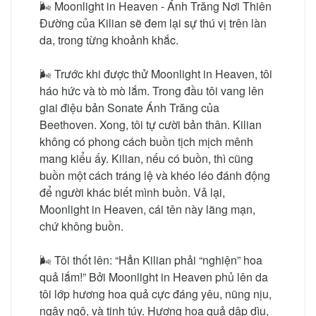
🌬 Moonlight in Heaven - Ánh Trăng Nơi Thiên
Đường của Kilian sẽ đem lại sự thú vị trên làn
da, trong từng khoảnh khắc.
🌬 Trước khi được thử Moonlight in Heaven, tôi
háo hức và tò mò lắm. Trong đầu tôi vang lên
giai điệu bản Sonate Ánh Trăng của
Beethoven. Xong, tôi tự cười bản thân. Kilian
không có phong cách buồn tịch mịch mênh
mang kiểu ấy. Kilian, nếu có buồn, thì cũng
buồn một cách tráng lệ và khéo léo đánh động
để người khác biết mình buồn. Vả lại,
Moonlight in Heaven, cái tên này lãng mạn,
chứ không buồn.
🌬 Tôi thốt lên: “Hẳn Kilian phải “nghiện” hoa
quả lắm!” Bởi Moonlight in Heaven phủ lên da
tôi lớp hương hoa quả cực đáng yêu, nũng nịu,
ngây ngô, và tinh túy. Hương hoa quả dập dìu,