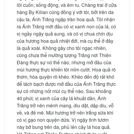
lôi cuốn, sống động, và êm ru. Chàng trai ở cửa
hàng By Kilian cũng đồng ý với tôi, bởi trên da
cậu ta, Ánh Trăng ngập tràn hoa quả. Tôi nhận
ra Ánh Trăng mới đầu có vị xanh non của lá, có
vị ngầy ngậy quả sung, và có vị chua chín dịu
của hương hoa quả nhiệt đới, mà cụ thể ở đây
là quả xoài. Không gây cho tôi ngạc nhiên,
cũng chưa thể mường tượng Trăng nơi Thiên
Đàng thực sự nó thế nào, nhưng mở đầu của
mùi hương thực khiến tôi mỉm cười. Hoa quả rõ
thơm, hòa quyện rõ khéo. Khéo đến độ rất khó
để tách bạch được mở đầu của Ánh Trăng thực
sự có những nốt mùi cụ thể nào. Sau khoảng
40 phút, vị xanh của cây lá khuất dần, Ánh
Trăng trở nên mênh mang, dìu dặt, dập dìu, vỗ
về, và đê mê. Mùi hương trở nên trắng sữa khi
có vị gạo non quyện dừa. Vị ngậy tinh tươm
này bở bung trên da, phủ lên cây lá hoa quả.