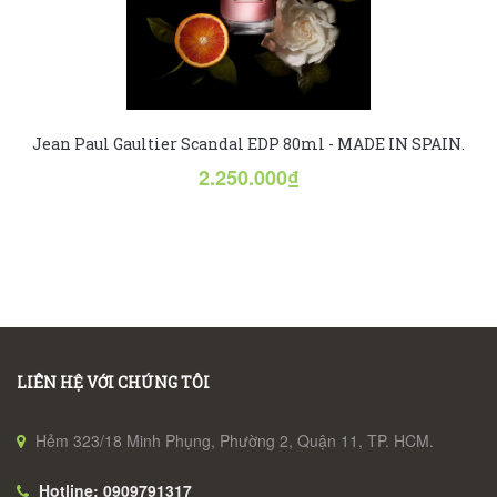
Jean Paul Gaultier Scandal EDP 80ml - MADE IN SPAIN.
2.250.000₫
LIÊN HỆ VỚI CHÚNG TÔI
Hẻm 323/18 Minh Phụng, Phường 2, Quận 11, TP. HCM.
Hotline: 0909791317