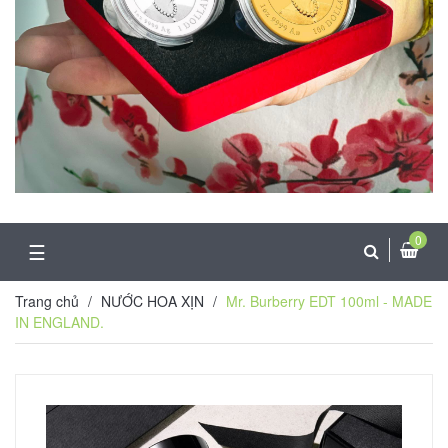
0
☰
Trang chủ
/
NƯỚC HOA XỊN
/
Mr. Burberry EDT 100ml - MADE
IN ENGLAND.