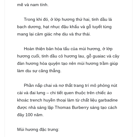
mẽ và nam tính.
Trong khi đó, ở lớp hương thứ hai, tinh dầu lá
🔥
bạch dương, hạt nhục đậu khấu và gỗ tuyết tùng
mang lại cảm giác nhẹ dịu và thư thái.
Hoàn thiện bản hòa tấu của mùi hương, ở lớp
🔥
hương cuối, tinh dầu cỏ hương lau, gỗ guaiac và cây
đàn hương hòa quyện tạo nên mùi hương trầm giúp
làm dịu sự căng thẳng.
Phần nắp chai và nơ thắt trang trí mô phỏng nút
🕺🏼
cài và đai lưng – chi tiết quen thuộc trên chiếc áo
khoác trench huyền thoại làm từ chất liệu garbadine
được nhà sáng lập Thomas Burberry sáng tạo cách
đây 100 năm.
Mùi hương đặc trưng: