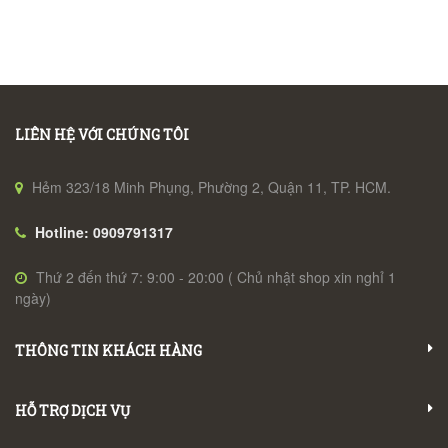
LIÊN HỆ VỚI CHÚNG TÔI
Hẻm 323/18 Minh Phụng, Phường 2, Quận 11, TP. HCM.
Hotline: 0909791317
Thứ 2 đến thứ 7: 9:00 - 20:00 ( Chủ nhật shop xin nghỉ 1
ngày)
THÔNG TIN KHÁCH HÀNG
HỖ TRỢ DỊCH VỤ