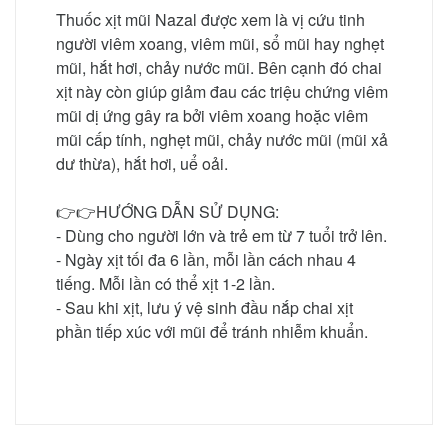
Thuốc xịt mũi Nazal được xem là vị cứu tinh
người viêm xoang, viêm mũi, sổ mũi hay nghẹt
mũi, hắt hơi, chảy nước mũi. Bên cạnh đó chai
xịt này còn giúp giảm đau các triệu chứng viêm
mũi dị ứng gây ra bởi viêm xoang hoặc viêm
mũi cấp tính, nghẹt mũi, chảy nước mũi (mũi xả
dư thừa), hắt hơi, uể oải.
👉👉HƯỚNG DẪN SỬ DỤNG:
- Dùng cho người lớn và trẻ em từ 7 tuổi trở lên.
- Ngày xịt tối đa 6 lần, mỗi lần cách nhau 4
tiếng. Mỗi lần có thể xịt 1-2 lần.
- Sau khi xịt, lưu ý vệ sinh đầu nắp chai xịt
phần tiếp xúc với mũi để tránh nhiễm khuẩn.