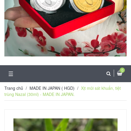
0
☰
Trang chủ
/
MADE IN JAPAN ( HGD)
/
Xịt mũi sát khuẩn, tiệt
trùng Nazal (30ml) - MADE IN JAPAN.