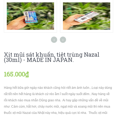
Xịt mũi sát khuẩn, tiệt trùng Nazal
(30ml) - MADE IN JAPAN.
165.000₫
Hàng hết bữa giờ ngày nào khách cũng hỏi riết ám ảnh luôn...Loại này dùng
rất tốt nên hết hàng là khách cứ réo ầm ĩ suốt ngày suốt đêm...Nay hàng về
rồi khách nào mua nhắn Dũng giao nha. Ai hay gặp những vấn đề về mũi
như: Cảm cúm, hắt hơi, chảy nước mũi, ngạt mũi và xoang mũi thì nên mua
thuốc xịt mũi Nazal của Nhật này nha, hiệu quả cực kì nha. Thuốc xịt mũi